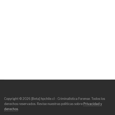
Copyright © 2026 [Beta] hpchile.cl - Criminalística Forense. Todos los
derechos reservados. Revise nuestras politicas sobre
Privacidad y
derechos
.