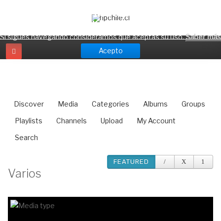
¡Atención! hpchile.cl usa cookies para ofrecerte
una mejor experiencia.
Si sigues navegando consideramos que aceptas su uso.
Saber más
Acepto
Discover
Media
Categories
Albums
Groups
Playlists
Channels
Upload
My Account
Search
FEATURED
Varios