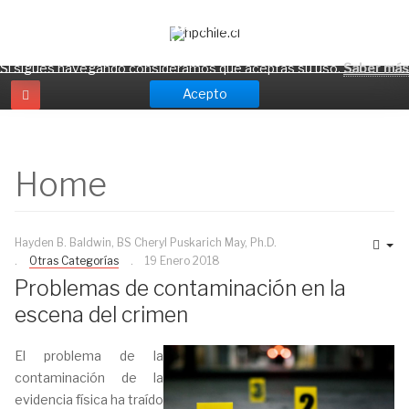
¡Atención! hpchile.cl usa cookies para ofrecerte
una mejor experiencia.
Si sigues navegando consideramos que aceptas su uso.
Saber más
Acepto
Home
Hayden B. Baldwin, BS Cheryl Puskarich May, Ph.D.
Otras Categorías
19 Enero 2018
Problemas de contaminación en la
escena del crimen
El problema de la
contaminación de la
evidencia física ha traído