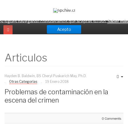
¡Atención! hpchile.cl usa cookies para ofrecerte
una mejor experiencia.
Si sigues navegando consideramos que aceptas su uso.
Saber más
Acepto
Articulos
Hayden B. Baldwin, BS Cheryl Puskarich May, Ph.D.
Otras Categorías
19 Enero 2018
Problemas de contaminación en la
escena del crimen
0 Comments