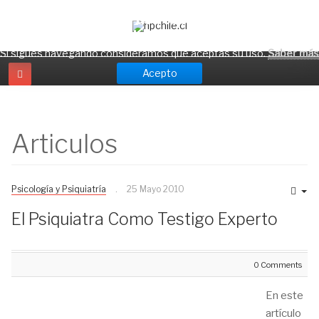
¡Atención! hpchile.cl usa cookies para ofrecerte
una mejor experiencia.
Si sigues navegando consideramos que aceptas su uso.
Saber más
Acepto
Articulos
Psicología y Psiquiatría
25 Mayo 2010
El Psiquiatra Como Testigo Experto
0 Comments
En este
artículo