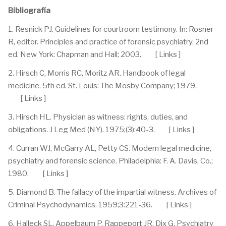
Bibliografía
1. Resnick PJ. Guidelines for courtroom testimony. In: Rosner
R, editor. Principles and practice of forensic psychiatry. 2nd
ed. New York: Chapman and Hall; 2003. [ Links ]
2. Hirsch C, Morris RC, Moritz AR. Handbook of legal
medicine. 5th ed. St. Louis: The Mosby Company; 1979.
[ Links ]
3. Hirsch HL. Physician as witness: rights, duties, and
obligations. J Leg Med (NY). 1975;(3):40-3. [ Links ]
4. Curran WJ, McGarry AL, Petty CS. Modern legal medicine,
psychiatry and forensic science. Philadelphia: F. A. Davis, Co.;
1980. [ Links ]
5. Diamond B. The fallacy of the impartial witness. Archives of
Criminal Psychodynamics. 1959;3:221-36. [ Links ]
6. Halleck SL, Appelbaum P, Rappeport JR, Dix G. Psychiatry