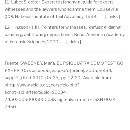
11. Lubet S, editor. Expert testimony: a guide for expert
witnesses and the lawyers who examine them. Louiseville
(CO): National Institute of Trial Advocacy; 1998. [ Links ]
12. Hingson III JH. Pointers for witnesses, "defusing, daring,
daunting, debilitating depositions". Reno: American Academy
of Forensic Sciences; 2000. [ Links ]
Fuente: SWEENEY, María. EL PSIQUIATRA COMO TESTIGO
EXPERTO.
rev.colomb.psiquiatr.
[online]. 2005, vol.34,
suppl.1 [cited 2010-05-25], pp. 12-20 . Available from:
<http://www.scielo.org.co/scielo.php?
script=sci_arttext&pid=S0034-
74502005000500003&lng=en&nrm=iso>. ISSN 0034-
7450.