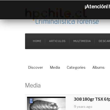
¡Atención! 
HOME
ARTICULOS
MULTIMEDIA
DESCA
Discover
Media
Categories
Albums
Media
308 180gr TSX 6fp
9 years ago