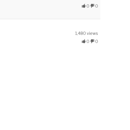
0
0
1,480 views
0
0