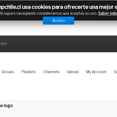
hpchile.cl usa cookies para ofrecerte una mejor 
Si sigues navegando consideramos que aceptas su uso.
Saber más
Acepto
RGAS
Groups
Playlists
Channels
Upload
My Account
S
s logo