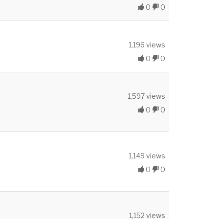
0
0
1,196 views
0
0
1,597 views
0
0
1,149 views
0
0
1,152 views