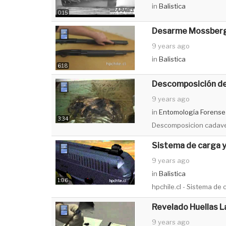
in
Balistica
0:15
Desarme Mossber
9 years ago
in
Balistica
6:18
Descomposición de
9 years ago
in
Entomología Forense
3:34
Descomposicion cadave
Sistema de carga y
9 years ago
in
Balistica
1:06
hpchile.cl - Sistema de
Revelado Huellas 
9 years ago