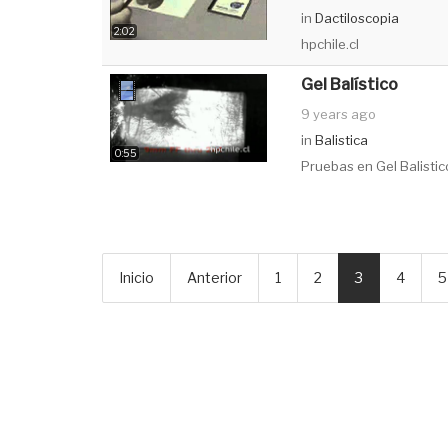
in
Dactiloscopia
2:02
hpchile.cl
Gel Balístico
9 years ago
in
Balistica
0:55
Pruebas en Gel Balistic
Inicio
Anterior
1
2
3
4
5