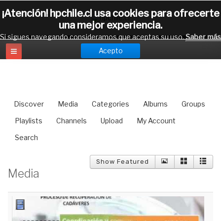
¡Atención! hpchile.cl usa cookies para ofrecerte
una mejor experiencia.
Si sigues navegando consideramos que aceptas su uso.
Saber más
Acepto
Discover
Media
Categories
Albums
Groups
Playlists
Channels
Upload
My Account
Search
Show Featured
Media