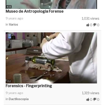
4:15
Museo de Antropologia Forense
9 years ago
1,031 views
in
Varios
0
0
1:52
Forensics - Fingerprinting
9 years ago
1,319 views
in
Dactiloscopia
0
0