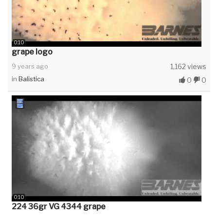
0:10
grape logo
9 years ago
1,162 views
in
Balistica
0
0
0:10
224 36gr VG 4344 grape