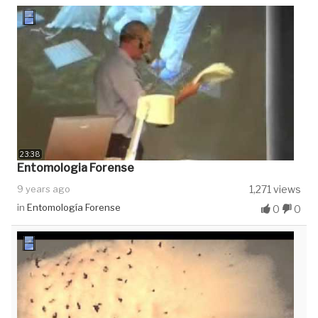
23:38
Entomologia Forense
9 years ago
1,271 views
in
Entomología Forense
0
0